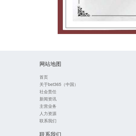
网站地图
首页
关于bet365（中国）
社会责任
新闻资讯
主营业务
人力资源
联系我们
联系我们