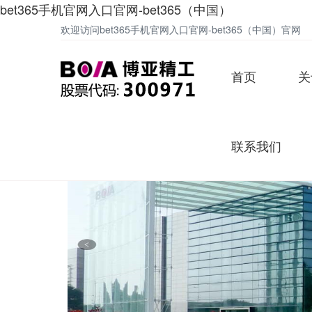
bet365手机官网入口官网-bet365（中国）
欢迎访问bet365手机官网入口官网-bet365（中国）官网
首页
关
联系我们