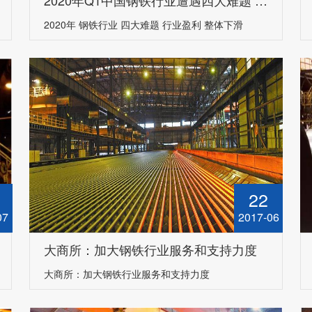
2020年Q1中国钢铁行业遭遇四大难题 行业盈利状况整体下滑
2020年 钢铁行业 四大难题 行业盈利 整体下滑
22
07
2017-06
大商所：加大钢铁行业服务和支持力度
大商所：加大钢铁行业服务和支持力度