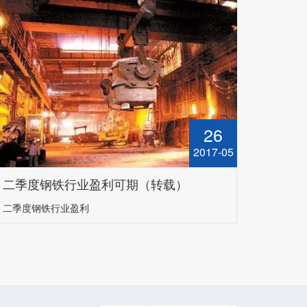
26
2017-05
二季度钢铁行业盈利可期（转载）
二季度钢铁行业盈利