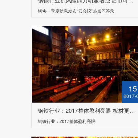
钢铁行业抗风险能力明显增强 后市可期——钢协一季度信息发布“云会议”热点问答录
钢协一季度信息发布“云会议”热点问答录
15
2017-
钢铁行业：2017整体盈利亮眼 板材更具预期差
钢铁行业：2017整体盈利亮眼