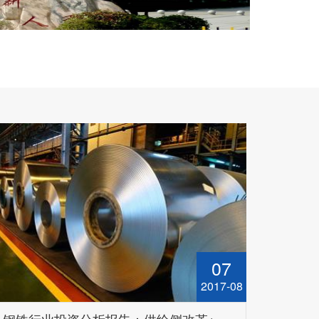
07
2017-08