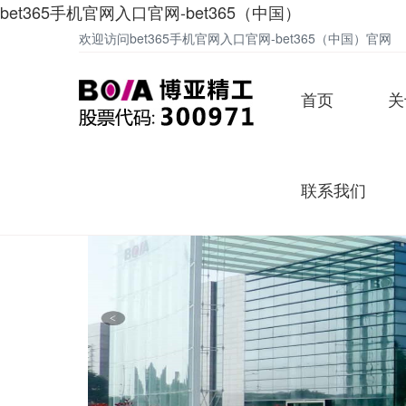
bet365手机官网入口官网-bet365（中国）
欢迎访问bet365手机官网入口官网-bet365（中国）官网
首页
关
联系我们