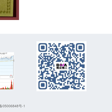
05006848号-1