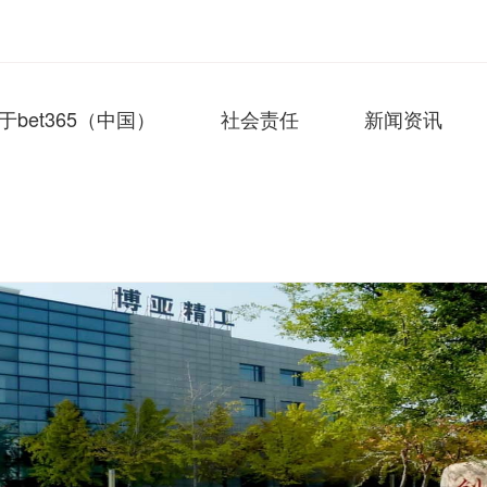
于bet365（中国）
社会责任
新闻资讯