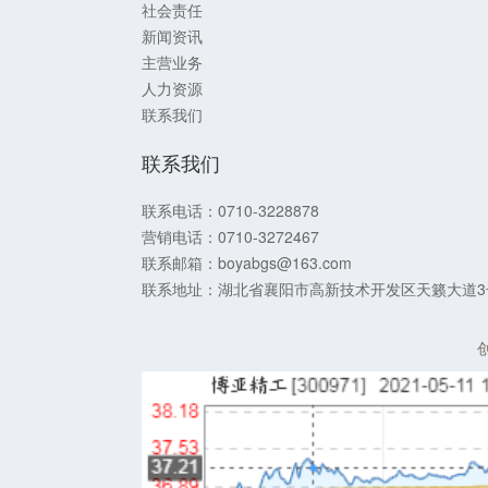
社会责任
新闻资讯
主营业务
人力资源
联系我们
联系我们
联系电话：0710-3228878
营销电话：0710-3272467
联系邮箱：
boyabgs@163.com
联系地址：湖北省襄阳市高新技术开发区天籁大道3