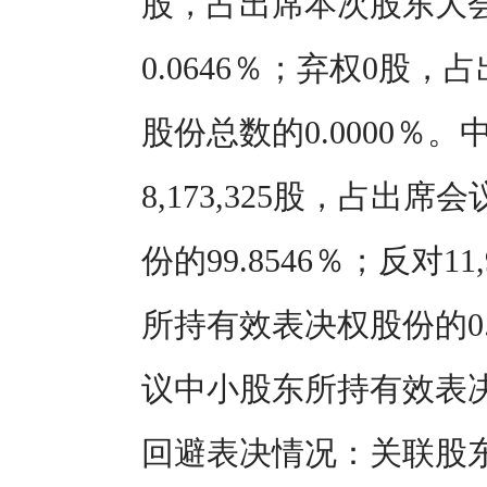
股，占出席本次股东大
0.0646％；弃权0股
股份总数的0.0000％
8,173,325股，占
份的99.8546％；反对
所持有效表决权股份的0.
议中小股东所持有效表决权
回避表决情况：关联股