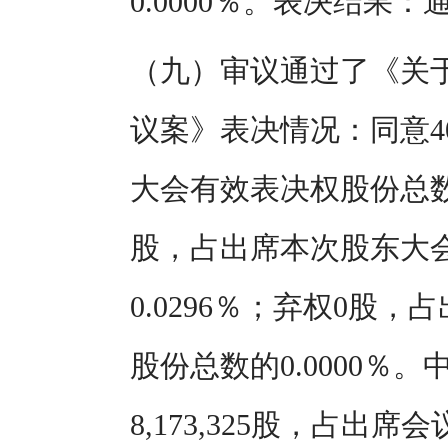
0.0000％。表决结果：
（九）审议通过了《关于
议案》表决情况：同意40,
大会有效表决权股份总数的9
股，占出席本次股东大
0.0296％；弃权0股
股份总数的0.0000％
8,173,325股，占