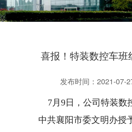
喜报！特装数控车班
发布时间：2021-07-27 
7月9日，公司特装数
中共襄阳市委文明办授予