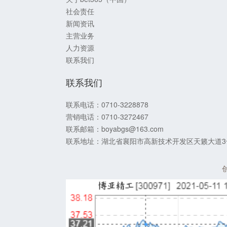
社会责任
新闻资讯
主营业务
人力资源
联系我们
联系我们
联系电话：0710-3228878
营销电话：0710-3272467
联系邮箱：
boyabgs@163.com
联系地址：湖北省襄阳市高新技术开发区天籁大道3