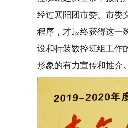
经过襄阳团市委、市委
程序，才最终获得这一
设和特装数控班组工作
形象的有力宣传和推介