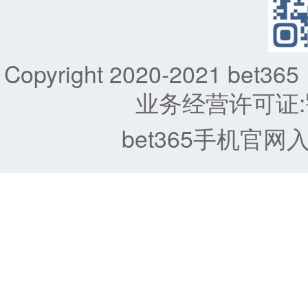
Copyright 2020-2021
业务经营许可证:鄂I
bet365手机官网