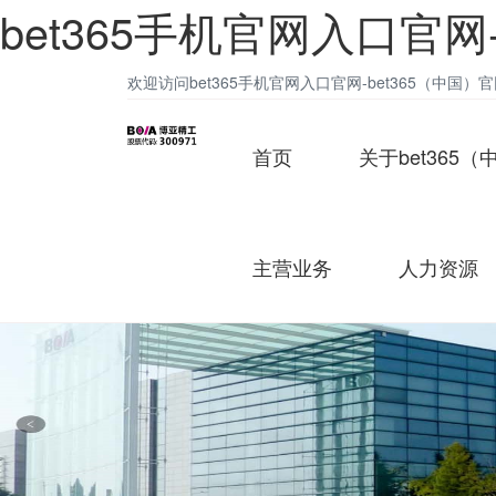
bet365手机官网入口官网-
欢迎访问bet365手机官网入口官网-bet365（中国）
首页
关于bet365（
主营业务
人力资源