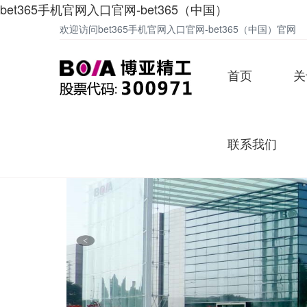
bet365手机官网入口官网-bet365（中国）
欢迎访问bet365手机官网入口官网-bet365（中国）官网
首页
关
联系我们