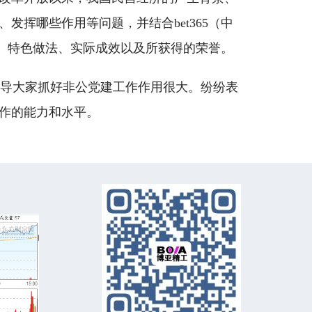
挥哪些作用等问题，并结合bet365（中
路、特色做法、实际成效以及所获得的荣誉。
导大家抓好非公党建工作作用很大。纷纷表
作的能力和水平。