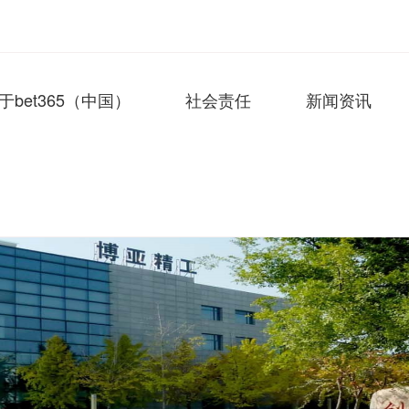
于bet365（中国）
社会责任
新闻资讯