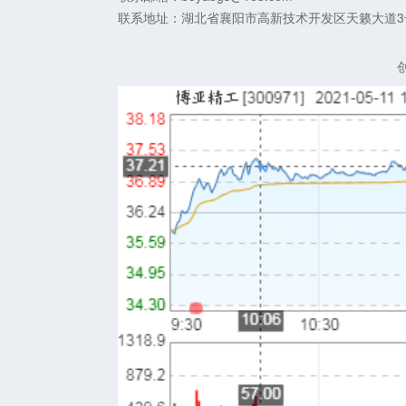
联系地址：湖北省襄阳市高新技术开发区天籁大道3