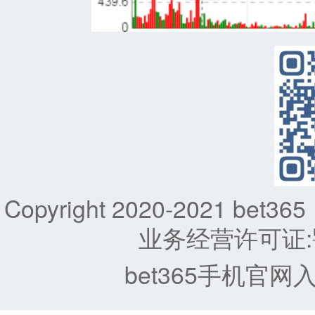
Copyright 2020-2021
业务经营许可证:鄂I
bet365手机官网