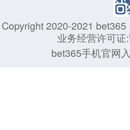
Copyright 2020-2021
业务经营许可证:鄂I
bet365手机官网