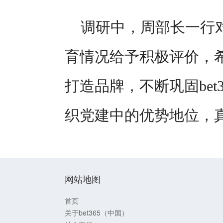
调研中，周部长一行对
育情况给予积极评价，
打造品牌，不断巩固bet
织党建中的优势地位，
网站地图
首页
关于bet365（中国）