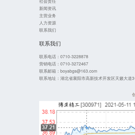
社会责任
新闻资讯
主营业务
人力资源
联系我们
联系我们
联系电话：0710-3228878
营销电话：0710-3272467
联系邮箱：
boyabgs@163.com
联系地址：湖北省襄阳市高新技术开发区天籁大道3