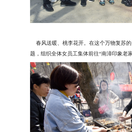
春风送暖、桃李花开。在这个万物复苏的美好
题，组织全体女员工集体前往“南漳印象老