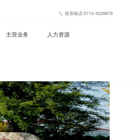
联系电话:0710-3228878
主营业务
人力资源