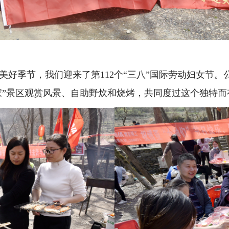
季节，我们迎来了第112个“三八”国际劳动妇女节。公
家”景区观赏风景、自助野炊和烧烤，共同度过这个独特而