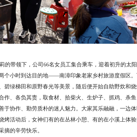
莉的带领下，公司66名女员工集合乘车，迎着初升的太
两个小时到达目的地——南漳印象老家乡村旅游度假区。
、碧绿梯田和原野春光等美景，随后便开始自助野炊和烧
合作、各负其责，取食材、拾柴火、生炉子、抓鸡、杀鱼
善于协作、勤劳质朴的迷人魅力。大家其乐融融，一边体
烧烤活动后，女神们有的在丛林小憩、有的在小溪上体验
采摘的辛劳快乐。