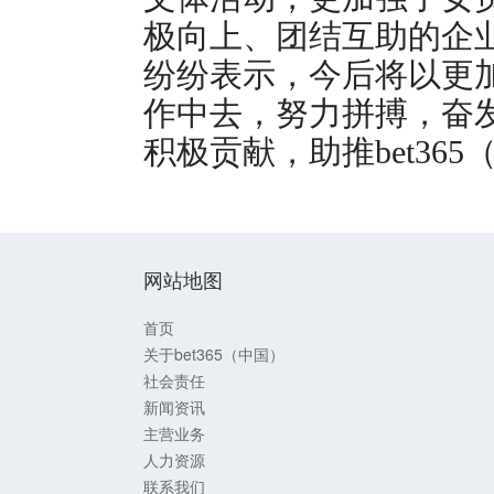
极向上、团结互助的企
纷纷表示，今后将以更
作中去，努力拼搏，奋
积极贡献，助推bet36
网站地图
首页
关于bet365（中国）
社会责任
新闻资讯
主营业务
人力资源
联系我们