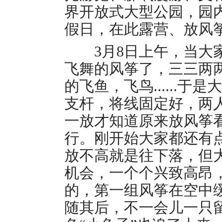
界开放式大型公园，园
假日，在此露营、放风
3月8日上午，当大家
飞舞的风筝了，三三两
的飞鱼，飞鸟......
支杆，将线固定好，两
一放才知道原来放风筝
行。刚开始大家都还有
放不高就是往下落，但
机会，一个个兴致高昂
的，第一组风筝在空中
随其后，不一会儿一只