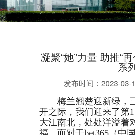
凝聚“她”力量 助推“
系
发布时间：2023-03-10
梅兰翘楚迎新绿，三
开之际，我们迎来了第1
大江南北，处处洋溢着
福。而对于bet365（