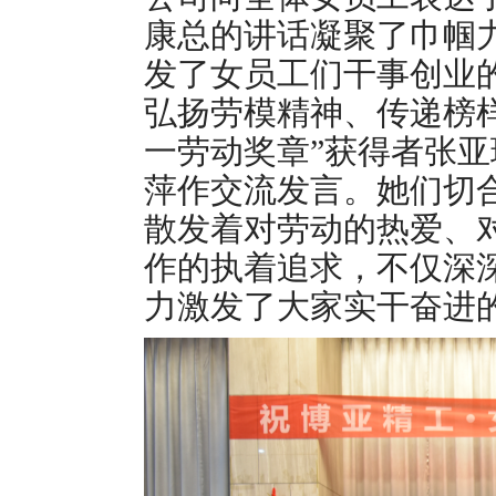
康总的讲话凝聚了巾帼
发了女员工们干事创业
弘扬劳模精神、传递榜
一劳动奖章”获得者张
萍作交流发言。她们切
散发着对劳动的热爱、
作的执着追求，不仅深
力激发了大家实干奋进