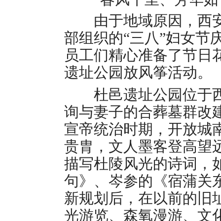
由于地域原因，西安
部组织的“三八”妇女节
员工们精心准备了节日
遗址公园放风筝活动。
杜邑遗址公园位于西
询与妻子的合葬墓群改
宣帝统治时期，开放城
贵胄，文人墨客登高望
描写杜陵风光的诗词，
句》、岑参的《宿蒲关
新规划后，在以前的旧
光游览、森氧漫游、文