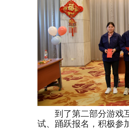
到了第二部分游戏互
试、踊跃报名，积极参加