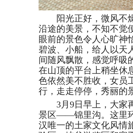
阳光正好，微风不燥
沿途的美景，不知不觉
眼前的景色令人心旷神
碧波、小船，给人以天
间随风飘散，感觉呼吸
在山顶的平台上稍坐休
色依然美不胜收，女员
行，走走停停，秀丽的
3月9日早上，大家再
景区——锦里沟。这里
汉唯一的土家文化风情