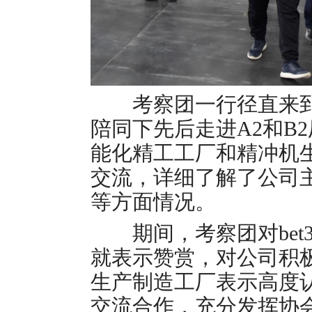
考察团一行径直来到
陪同下先后走进A2和B
能化精工工厂和精冲机
交流，详细了解了公司
等方面情况。
期间，考察团对bet3
就表示赞赏，对公司积
生产制造工厂表示高度
交流合作，充分发挥协会协