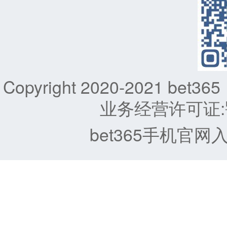
Copyright 2020-2021
业务经营许可证:鄂I
bet365手机官网