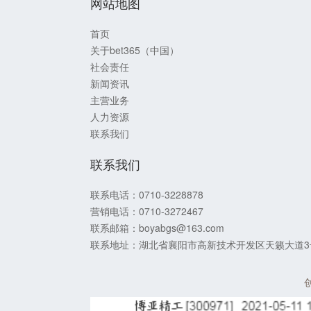
网站地图
首页
关于bet365（中国）
社会责任
新闻资讯
主营业务
人力资源
联系我们
联系我们
联系电话：0710-3228878
营销电话：0710-3272467
联系邮箱：
boyabgs@163.com
联系地址：湖北省襄阳市高新技术开发区天籁大道3