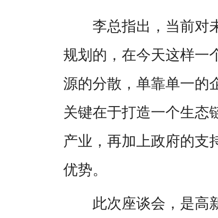
李总指出，当前对未
规划的，在今天这样一
源的分散，单靠单一的
关键在于打造一个生态
产业，再加上政府的支
优势。
此次座谈会，是高新