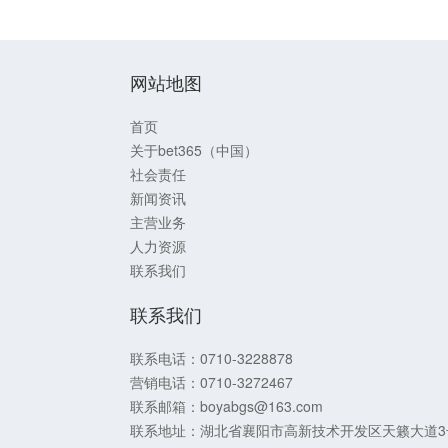
网站地图
首页
关于bet365（中国）
社会责任
新闻资讯
主营业务
人力资源
联系我们
联系我们
联系电话：0710-3228878
营销电话：0710-3272467
联系邮箱：
boyabgs@163.com
联系地址：湖北省襄阳市高新技术开发区天籁大道3