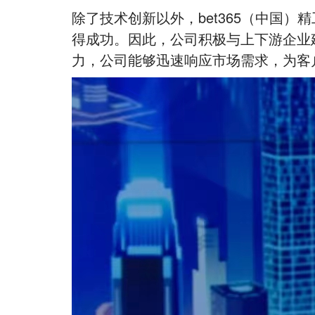
除了技术创新以外，bet365（中国
得成功。因此，公司积极与上下游企业
力，公司能够迅速响应市场需求，为客