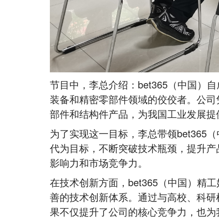
节目中，李总介绍：bet365（中国
装备和精密零部件领域的佼佼者。公司
部件和结构件产品，为我国工业发展提
为了实现这一目标，李总带领bet36
代为目标，不断突破技术瓶颈，提升产
影响力和市场竞争力。
在技术创新方面，bet365（中国）
善的技术创新体系。通过与高校、科研
果不仅提升了公司的核心竞争力，也为