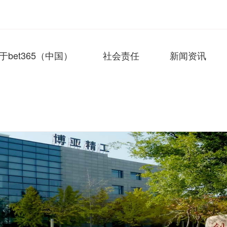
于bet365（中国）
社会责任
新闻资讯