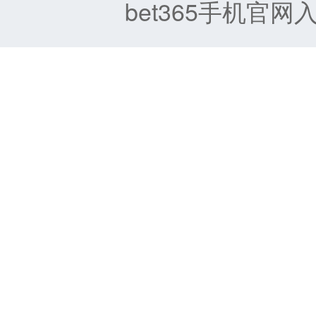
bet365手机官网