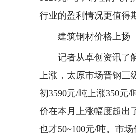
行业的盈利情况更值得
建筑钢材价格上扬
记者从卓创资讯了解
上涨，太原市场晋钢三级
初3590元/吨上涨350元
价在本月上涨幅度超出
也才50~100元/吨。