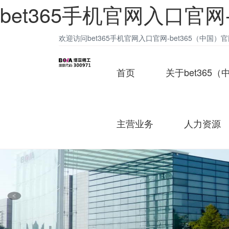
bet365手机官网入口官网-
欢迎访问bet365手机官网入口官网-bet365（中国）
首页
关于bet365（
主营业务
人力资源