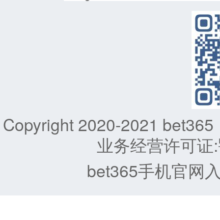
Copyright 2020-2021
业务经营许可证:鄂I
bet365手机官网