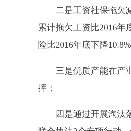
二是工资社保拖欠减
累计拖欠工资比2016年
险比2016年底下降10.8
三是优质产能在产业
挥；
四是通过开展淘汰落