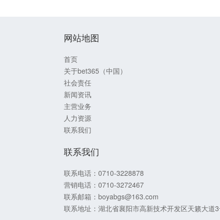
网站地图
首页
关于bet365（中国）
社会责任
新闻资讯
主营业务
人力资源
联系我们
联系我们
联系电话：0710-3228878
营销电话：0710-3272467
联系邮箱：
boyabgs@163.com
联系地址：湖北省襄阳市高新技术开发区天籁大道3