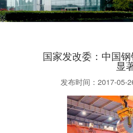
国家发改委：中国钢
显
发布时间：2017-05-26 