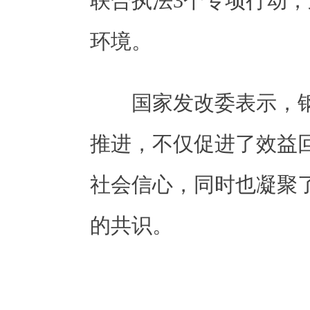
联合执法3个专项行动
环境。
国家发改委表示，钢
推进，不仅促进了效益
社会信心，同时也凝聚
的共识。