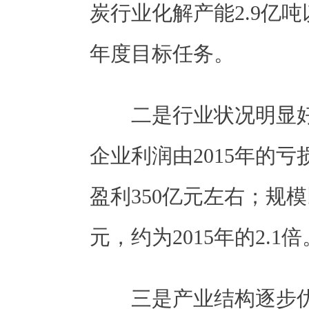
炭行业化解产能2.9亿吨
年度目标任务。
二是行业状况明显好转
企业利润由2015年的亏
盈利350亿元左右；规
元，约为2015年的2.1倍
三是产业结构逐步优