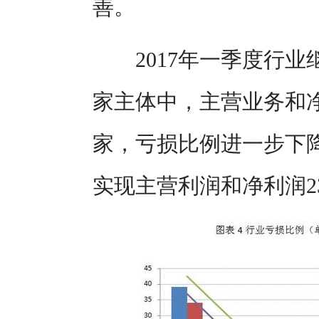
善。
2017年一季度行业继
家主体中，主营业务和净
家，亏损比例进一步下降至
实现主营利润和净利润23