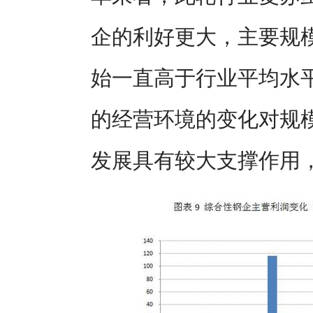
企的利好更大，主要规模
始一直高于行业平均水
的经营环境的变化对规
发展具有较大支撑作用