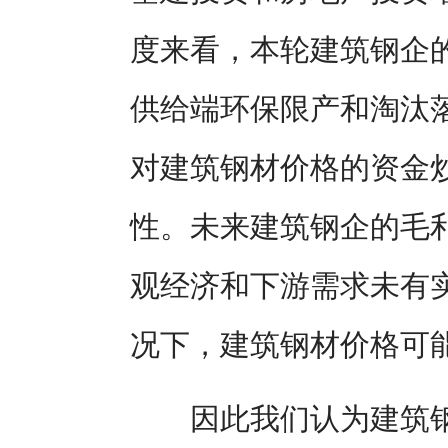
度来看，本轮建筑钢企
供给端环保限产和淘汰
对建筑钢材价格的资金
性。未来建筑钢企的毛
观经济和下游需求未有
况下，建筑钢材价格可
因此我们认为建筑钢