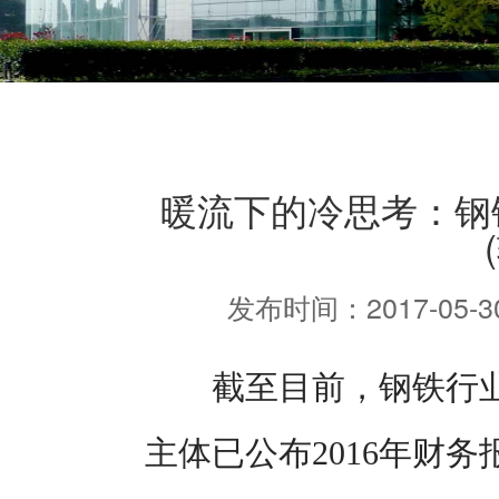
暖流下的冷思考：钢
发布时间：2017-05-30 
截至目前，钢铁行
主体已公布
2016
年
财务