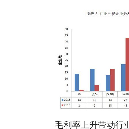
毛利率上升带动行业