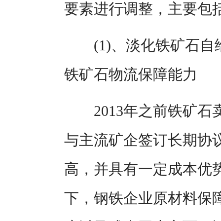
要素进行调整，主要包
(1)
、淡化铁矿石自
铁矿石物流保障能力
2013年之前铁矿石
与主流矿企签订长期协
高，并具有一定成本优
下，钢铁企业原材料保