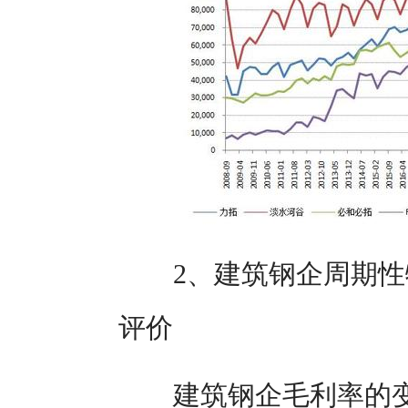
2
、建筑钢企周期性
评价
建筑钢企毛利率的变