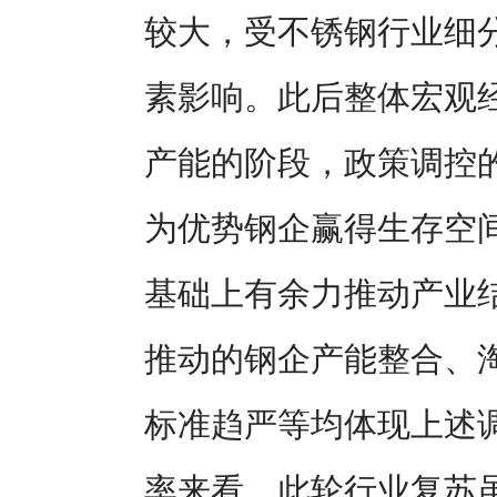
较大，受不锈钢行业细
素影响。此后整体宏观
产能的阶段，政策调控
为优势钢企赢得生存空
基础上有余力推动产业结
推动的钢企产能整合、
标准趋严等均体现上述
率来看，此轮行业复苏