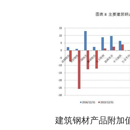
建筑钢材产品附加值