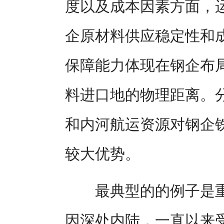
度以及成本因素方面，
企原材料供应稳定性和
保障能力体现在钢企布
料进口地的物理距离。
和内河航运资源对钢企
较大优势。
最典型的的例子是重
因深处内陆，一直以来