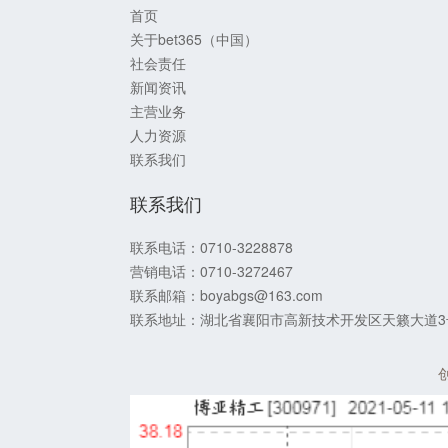
首页
关于bet365（中国）
社会责任
新闻资讯
主营业务
人力资源
联系我们
联系我们
联系电话：0710-3228878
营销电话：0710-3272467
联系邮箱：
boyabgs@163.com
联系地址：湖北省襄阳市高新技术开发区天籁大道3