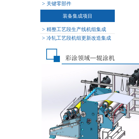
>
关键零部件
装备集成项目
>
精整工艺段生产线机组集成
>
冷轧工艺段机组更新改造集成