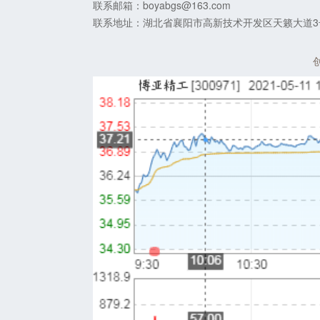
联系邮箱：
boyabgs@163.com
联系地址：湖北省襄阳市高新技术开发区天籁大道3