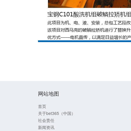
网站地图
首页
关于bet365（中国）
社会责任
新闻资讯