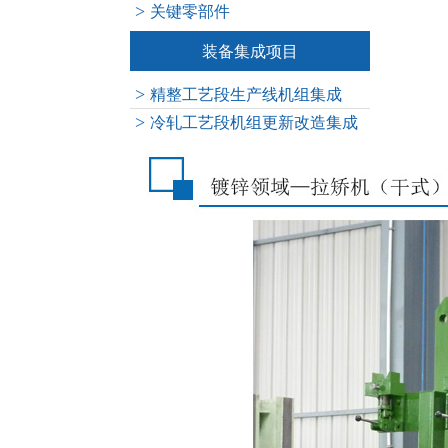
>
关键零部件
装备集成项目
>
精整工艺段生产线机组集成
>
冷轧工艺段机组更新改造集成