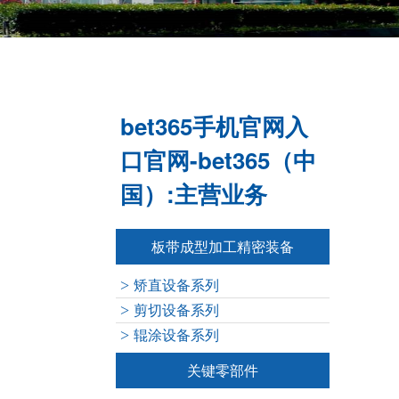
bet365手机官网入
口官网-bet365（中
国）:主营业务
板带成型加工精密装备
>
矫直设备系列
>
剪切设备系列
>
辊涂设备系列
关键零部件