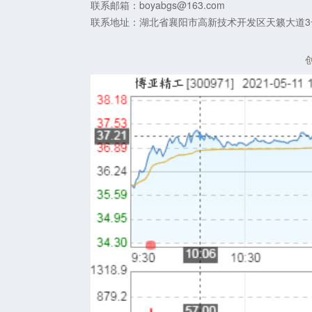
联系邮箱：
boyabgs@163.com
联系地址：湖北省襄阳市高新技术开发区天籁大道3