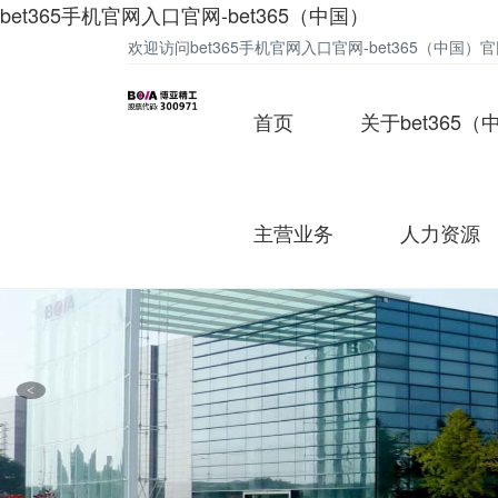
bet365手机官网入口官网-bet365（中国）
欢迎访问bet365手机官网入口官网-bet365（中国）
首页
关于bet365（
主营业务
人力资源