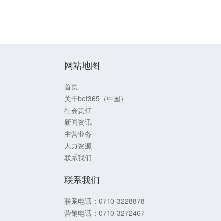
网站地图
首页
关于bet365（中国）
社会责任
新闻资讯
主营业务
人力资源
联系我们
联系我们
联系电话：0710-3228878
营销电话：0710-3272467